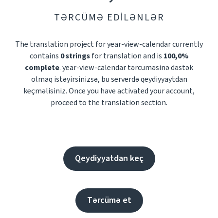
TƏRCÜMƏ EDILƏNLƏR
The translation project for year-view-calendar currently
contains
0 strings
for translation and is
100,0%
complete
. year-view-calendar tərcüməsinə dəstək
olmaq istəyirsinizsə, bu serverdə qeydiyyaytdan
keçməlisiniz. Once you have activated your account,
proceed to the translation section.
Qeydiyyatdan keç
Tərcümə et