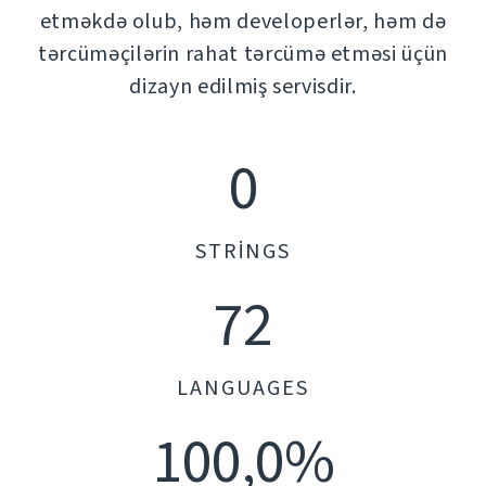
etməkdə olub, həm developerlər, həm də
tərcüməçilərin rahat tərcümə etməsi üçün
dizayn edilmiş servisdir.
0
STRINGS
72
LANGUAGES
100,0%