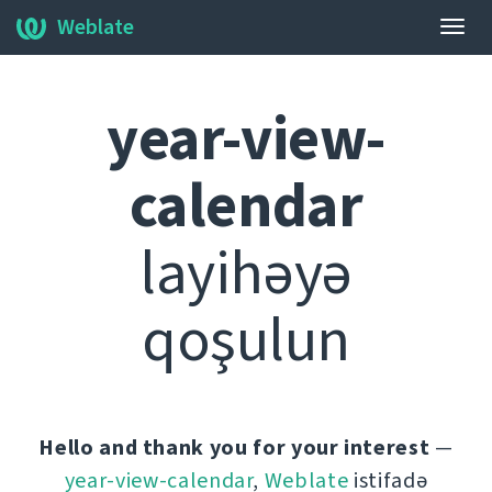
Weblate
Naviq
dəyiş
year-view-
calendar
layihəyə
qoşulun
Hello and thank you for your interest
—
year-view-calendar
,
Weblate
istifadə